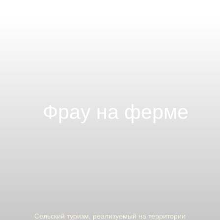
Cельский туризм, реализуемый на территории
Пермского края, вблизи архитектурно -этнографического
музея «Хохловка».
Здесь
всё по-настоящему: фермерские дома,
амбар с сеном и тёплой печкой, баня, костёр
и теплицы.
Центральная фигура проекта - енотовидная
собака Фрау. Она живёт на ферме, встречает гостей
и задаёт настроение всему пространству.
забронировать отдых