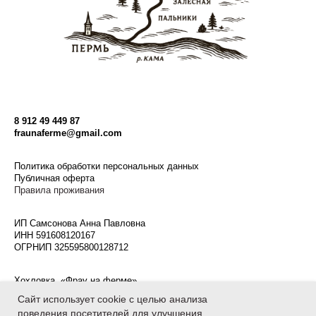
8 912 49 449 87
fraunaferme@gmail.com
Политика
обработки персональных данных
Публичная оферта
Правила проживания
ИП Самсонова Анна Павловна
ИНН
591608120167
ОГРНИП 325595800128712
Хохловка, «Фрау на ферме»,
(58.2605504, 56.2185387)
Сайт использует cookie с целью анализа
поведения посетителей для улучшения